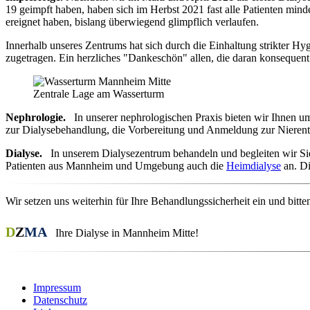
19 geimpft haben, haben sich im Herbst 2021 fast alle Patienten minde
ereignet haben, bislang überwiegend glimpflich verlaufen.
Innerhalb unseres Zentrums hat sich durch die Einhaltung strikter H
zugetragen. Ein herzliches "Dankeschön" allen, die daran konsequent
Zentrale Lage am Wasserturm
Nephrologie.
In unserer nephrologischen Praxis bieten wir Ihnen um
zur Dialysebehandlung, die Vorbereitung und Anmeldung zur Nierentra
Dialyse.
In unserem Dialysezentrum behandeln und begleiten wir Sie
Patienten aus Mannheim und Umgebung auch die
Heimdialyse
an. Di
Wir setzen uns weiterhin für Ihre Behandlungssicherheit ein und bit
D
Z
MA
Ihre Dialyse in Mannheim Mitte!
Impressum
Datenschutz