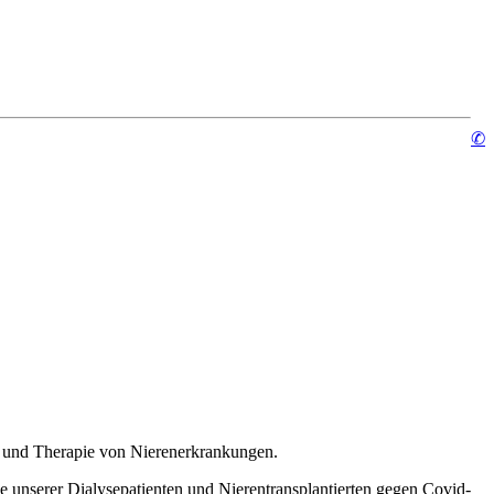
✆
g und Therapie von Nierenerkrankungen.
unserer Dialysepatienten und Nierentransplantierten gegen Covid-